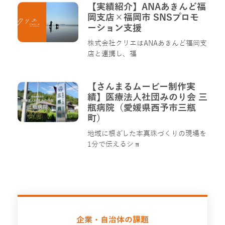
【実績紹介】ANAあきんど福
岡支店×福岡市 SNSプロモ
ーション支援
株式会社クリエはANAあきんど福岡支
店と連携し、福
【さんまるムービー制作実
績】医療法人社団みのり会 三
瓶病院（愛媛県西予市三瓶
町）
地域に根ざした本真珠づくりの現場を
1分で伝えるショ
企業・自治体の課題