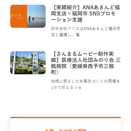
【実績紹介】ANAあきんど福
岡支店×福岡市 SNSプロモ
ーション支援
株式会社クリエはANAあきんど福岡支
店と連携し、福
【さんまるムービー制作実
績】医療法人社団みのり会 三
瓶病院（愛媛県西予市三瓶
町）
地域に根ざした本真珠づくりの現場を
1分で伝えるショ