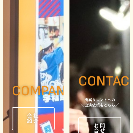
CONTAC
COMPANY
所属タレントへの
＼出演依頼もこちら／
会社
紹介
お問
合せ