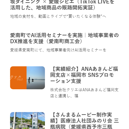
坂ダイニング × 愛媛ジビエ（TikTok LIVEを
活用した、地域商品の販路開拓実証）
地域の食材を、動画とライブで“買いたくなる体験”へ
愛南町でAI活用セミナーを実施｜地域事業者の
DX推進を支援（愛南町商工会）
愛媛県愛南町にて、地域事業者向けAI活用セミナーを
【実績紹介】ANAあきんど福
岡支店×福岡市 SNSプロモ
ーション支援
株式会社クリエはANAあきんど福岡支
店と連携し、福
【さんまるムービー制作実
績】医療法人社団みのり会 三
瓶病院（愛媛県西予市三瓶