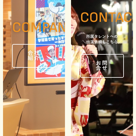
CONTAC
COMPANY
所属タレントへの
＼出演依頼もこちら／
会社
紹介
お問
合せ