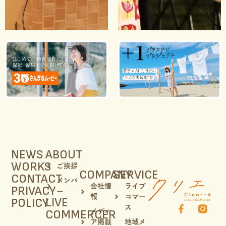
NEWS
ABOUT
WORKS
ご挨拶
COMPANY
SERVICE
CONTACT
メンバ
会社情
ライブ
PRIVACY
ー
報
コマー
LIVE
POLICY
ス
COMMERCER
メディ
ア掲載
地域メ