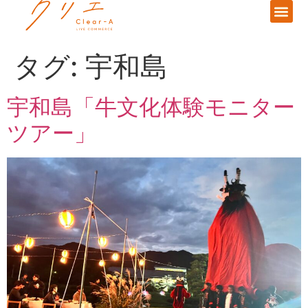
タグ:
宇和島
宇和島「牛文化体験モニター
ツアー」