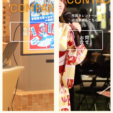
COMPANY
所属タレントへの
＼出演依頼もこちら／
会社
紹介
お問
合せ