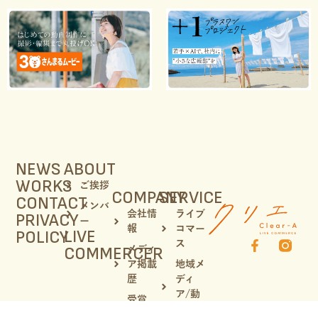
NEWS
ABOUT
WORKS
ご挨拶
COMPANY
SERVICE
CONTACT
メンバ
会社情
ライブ
PRIVACY
ー
報
コマー
LIVE
POLICY
ス
COMMERCER
メディ
ア掲載
地域メ
歴
ディ
ア/動
受賞
画制作
歴/登